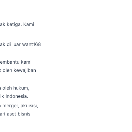
ak ketiga. Kami
ak di luar want168
membantu kami
t oleh kewajiban
 oleh hukum,
ik Indonesia.
 merger, akuisisi,
ri aset bisnis