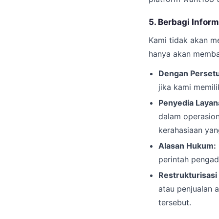
5. Berbagi Infor
Kami tidak akan m
hanya akan membag
Dengan Persetu
jika kami memili
Penyedia Layan
dalam operasiona
kerahasiaan yan
Alasan Hukum:
perintah pengadi
Restrukturisasi
atau penjualan 
tersebut.