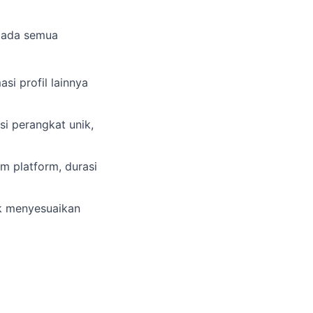
pada semua
si profil lainnya
si perangkat unik,
m platform, durasi
uk menyesuaikan