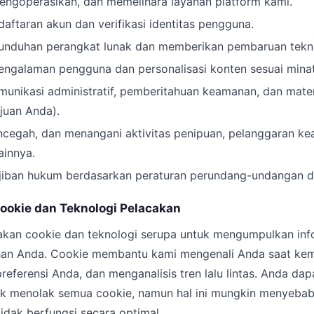
ngoperasikan, dan memelihara layanan platform kami.
ftaran akun dan verifikasi identitas pengguna.
unduhan perangkat lunak dan memberikan pembaruan tekni
ngalaman pengguna dan personalisasi konten sesuai mina
unikasi administratif, pemberitahuan keamanan, dan mate
juan Anda).
cegah, dan menangani aktivitas penipuan, pelanggaran ke
ainnya.
iban hukum berdasarkan peraturan perundang-undangan di
ookie dan Teknologi Pelacakan
an cookie dan teknologi serupa untuk mengumpulkan inf
jahan Anda. Cookie membantu kami mengenali Anda saat kem
eferensi Anda, dan menganalisis tren lalu lintas. Anda da
k menolak semua cookie, namun hal ini mungkin menyebab
idak berfungsi secara optimal.