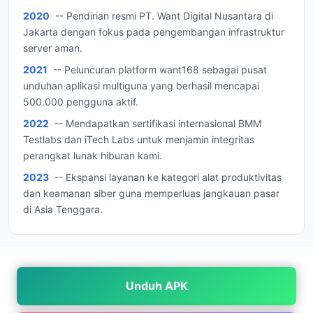
2020
-- Pendirian resmi PT. Want Digital Nusantara di
Jakarta dengan fokus pada pengembangan infrastruktur
server aman.
2021
-- Peluncuran platform want168 sebagai pusat
unduhan aplikasi multiguna yang berhasil mencapai
500.000 pengguna aktif.
2022
-- Mendapatkan sertifikasi internasional BMM
Testlabs dan iTech Labs untuk menjamin integritas
perangkat lunak hiburan kami.
2023
-- Ekspansi layanan ke kategori alat produktivitas
dan keamanan siber guna memperluas jangkauan pasar
di Asia Tenggara.
Unduh APK